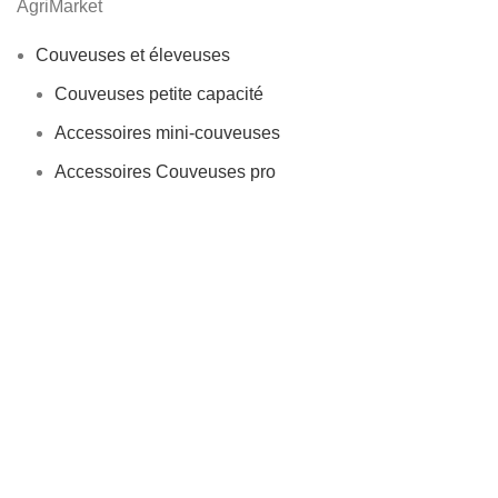
AgriMarket
Couveuses et éleveuses
Couveuses petite capacité
Accessoires mini-couveuses
Accessoires Couveuses pro
Humidité
Température
Mire oeufs
Plateaux et paniers d’éclosion
Systèmes de retournement
Thermomètre – Hygromètre
Thermostat-Hygrostat
Ventilateurs