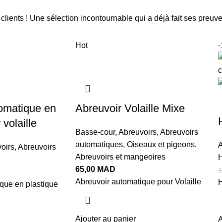
lients ! Une sélection incontournable qui a déjà fait ses preuves
Hot
omatique en
Abreuvoir Volaille Mixe
 volaille
Basse-cour
,
Abreuvoirs
,
Abreuvoirs
automatiques
,
Oiseaux et pigeons
,
A
oirs
,
Abreuvoirs
Abreuvoirs et mangeoires
H
65,00
MAD
1
Abreuvoir automatique pour Volaille
H
que en plastique
Ajouter au panier
A