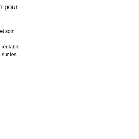
n pour
et soin
e réglable
 sur les