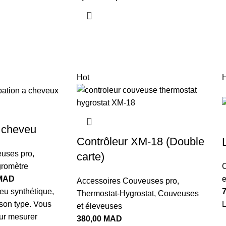
Hot
H
 cheveu
Contrôleur XM-18 (Double
uses pro
,
carte)
romètre
C
MAD
e
Accessoires Couveuses pro
,
eu synthétique,
Thermostat-Hygrostat
,
Couveuses
 son type. Vous
L
et éleveuses
our mesurer
380,00
MAD