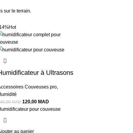
 sur le terrain.
-14%
Hot
Humidificateur à Ultrasons
ccessoires Couveuses pro
,
umidité
120,00
MAD
40,00
MAD
umidificateur pour couveuse
jouter au panier