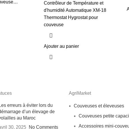
couveuse…
Contrôleur de Température et
A
d'humidité Automatique XM-18
Thermostat Hygrostat pour
couveuse
Ajouter au panier
stuces
AgriMarket
Les erreurs à éviter lors du
Couveuses et éleveuses
démarrage d’un élevage de
Couveuses petite capaci
volailles au Maroc
Accessoires mini-couve
avril 30, 2025
No Comments