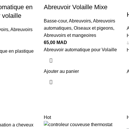
omatique en
Abreuvoir Volaille Mixe
 volaille
Basse-cour
,
Abreuvoirs
,
Abreuvoirs
automatiques
,
Oiseaux et pigeons
,
A
oirs
,
Abreuvoirs
Abreuvoirs et mangeoires
H
65,00
MAD
1
Abreuvoir automatique pour Volaille
H
que en plastique
Ajouter au panier
A
Hot
H