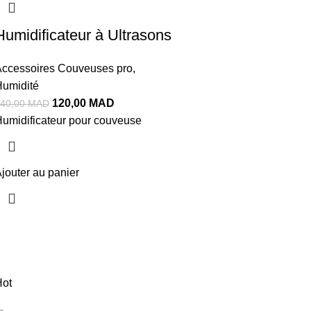
Humidificateur à Ultrasons
ccessoires Couveuses pro
,
umidité
120,00
MAD
40,00
MAD
umidificateur pour couveuse
jouter au panier
ot