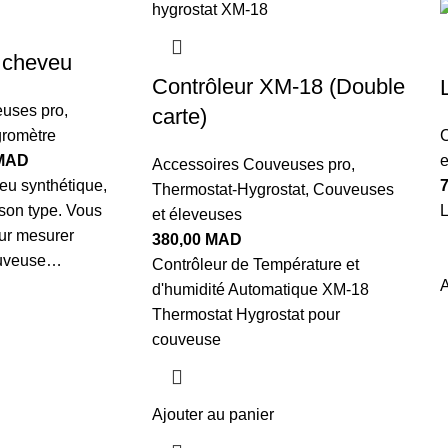
 cheveu
Contrôleur XM-18 (Double
uses pro
,
carte)
romètre
C
MAD
e
Accessoires Couveuses pro
,
eu synthétique,
Thermostat-Hygrostat
,
Couveuses
 son type. Vous
L
et éleveuses
our mesurer
380,00
MAD
couveuse…
Contrôleur de Température et
A
d'humidité Automatique XM-18
Thermostat Hygrostat pour
couveuse
Ajouter au panier