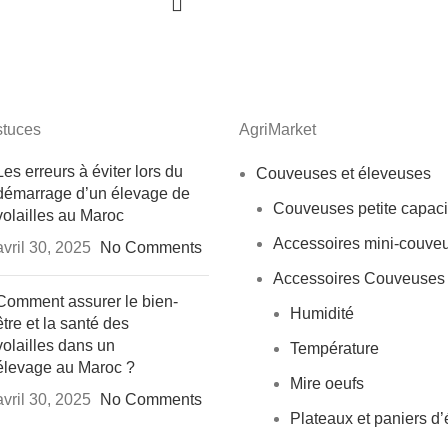
stuces
AgriMarket
Les erreurs à éviter lors du
Couveuses et éleveuses
démarrage d’un élevage de
Couveuses petite capaci
volailles au Maroc
Accessoires mini-couve
avril 30, 2025
No Comments
Accessoires Couveuses
Comment assurer le bien-
Humidité
être et la santé des
volailles dans un
Température
élevage au Maroc ?
Mire oeufs
avril 30, 2025
No Comments
Plateaux et paniers d’