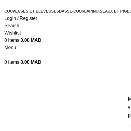
COUVEUSES ET ÉLEVEUSES
BASSE-COUR
LAPIN
OISEAUX ET PIGE
Login / Register
Search
Wishlist
0
items
0,00
MAD
Menu
0
items
0,00
MAD
Mon compte
M
v
p