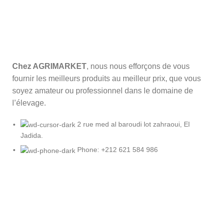
Chez AGRIMARKET
, nous nous efforçons de vous
fournir les meilleurs produits au meilleur prix, que vous
soyez amateur ou professionnel dans le domaine de
l’élevage.
2 rue med al baroudi lot zahraoui, El
Jadida.
Phone: +212 621 584 986
Conseils & Astuces
Les erreurs à éviter lors du démarrage d’un
élevage de volailles au Maroc