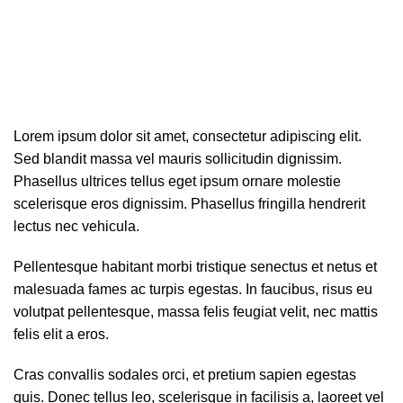
Menu
0,00
MAD
Portfolio
Lorem ipsum dolor sit amet, consectetur adipiscing elit.
Sed blandit massa vel mauris sollicitudin dignissim.
Phasellus ultrices tellus eget ipsum ornare molestie
scelerisque eros dignissim. Phasellus fringilla hendrerit
lectus nec vehicula.
Pellentesque habitant morbi tristique senectus et netus et
malesuada fames ac turpis egestas. In faucibus, risus eu
volutpat pellentesque, massa felis feugiat velit, nec mattis
felis elit a eros.
Cras convallis sodales orci, et pretium sapien egestas
quis. Donec tellus leo, scelerisque in facilisis a, laoreet vel