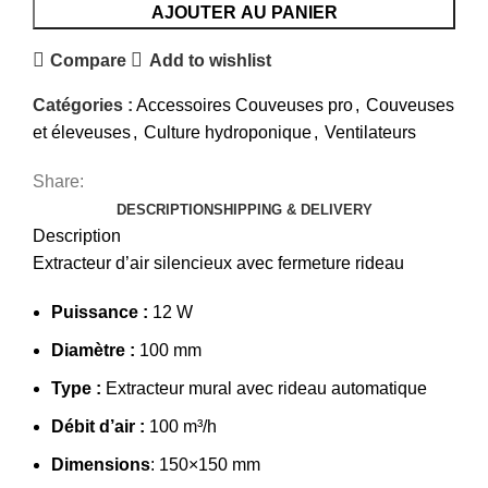
AJOUTER AU PANIER
Compare
Add to wishlist
Catégories :
Accessoires Couveuses pro
,
Couveuses
et éleveuses
,
Culture hydroponique
,
Ventilateurs
Share:
DESCRIPTION
SHIPPING & DELIVERY
Description
Extracteur d’air silencieux avec fermeture rideau
Puissance :
12 W
Diamètre :
100 mm
Type :
Extracteur mural avec rideau automatique
Débit d’air :
100 m³/h
Dimensions
: 150×150 mm