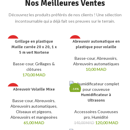
Nos Meilleures Ventes
Découvrez les produits préférés de nos clients ! Une sélection
incontournable qui a déjà fait ses preuves sur le terrain.
Grillage en plastique
Abreuvoir automatique en
HOT
HOT
Maille carrée 20 x 20, 1 x
plastique pour volaille
5 m vert Nortene
Basse-cour
,
Abreuvoirs
,
Basse-cour
,
Grillages &
Abreuvoirs automatiques
clôtures
10,00
MAD
170,00
MAD
Abreuvoir Volaille Mixe
HOT
-14%
Humidificateur à
Ultrasons
Basse-cour
,
Abreuvoirs
,
HOT
Abreuvoirs automatiques
,
Oiseaux et pigeons
,
Accessoires Couveuses
Abreuvoirs et mangeoires
pro
,
Humidité
65,00
MAD
120,00
MAD
140,00
MAD