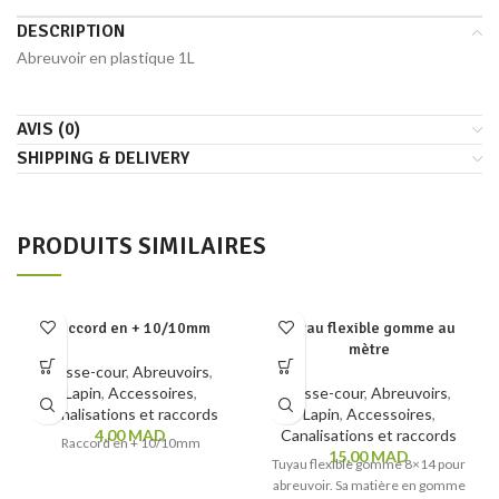
DESCRIPTION
Abreuvoir en plastique 1L
AVIS (0)
SHIPPING & DELIVERY
PRODUITS SIMILAIRES
Raccord en + 10/10mm
Tuyau flexible gomme au
mètre
Basse-cour
,
Abreuvoirs
,
Lapin
,
Accessoires
,
Basse-cour
,
Abreuvoirs
,
Canalisations et raccords
Lapin
,
Accessoires
,
4,00
MAD
Canalisations et raccords
Raccord en + 10/10mm
15,00
MAD
Tuyau flexible gomme 8×14 pour
abreuvoir. Sa matière en gomme