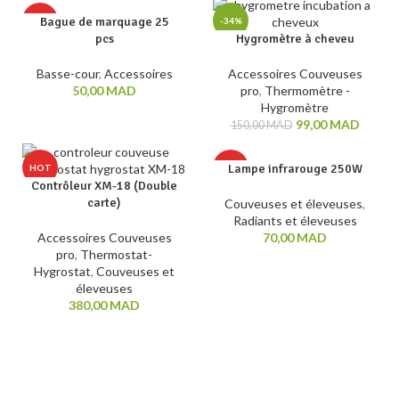
Bague de marquage 25
HOT
-34%
pcs
Hygromètre à cheveu
HOT
Basse-cour
,
Accessoires
Accessoires Couveuses
50,00
MAD
pro
,
Thermomètre -
Hygromètre
99,00
MAD
150,00
MAD
Lampe infrarouge 250W
HOT
HOT
Contrôleur XM-18 (Double
carte)
Couveuses et éleveuses
,
Radiants et éleveuses
Accessoires Couveuses
70,00
MAD
pro
,
Thermostat-
Hygrostat
,
Couveuses et
éleveuses
380,00
MAD