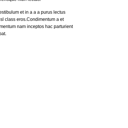
tibulum et in a a a purus lectus
nisl class eros.Condimentum a et
lementum nam inceptos hac parturient
pat.