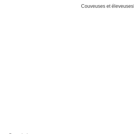
Couveuses et éleveuses
Sold out
Click to enlarge