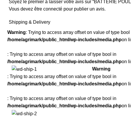
Soyez le premier à laisser votre avis sur “BATTERI
Vous devez être
connecté
pour publier un avis.
Shipping & Delivery
Warning
: Trying to access array offset on value of type bool 
/home/agrimark/public_html/wp-includes/media.php
on l
: Trying to access array offset on value of type bool in
/home/agrimark/public_html/wp-includes/media.php
on l
Warning
: Trying to access array offset on value of type bool in
/home/agrimark/public_html/wp-includes/media.php
on l
: Trying to access array offset on value of type bool in
/home/agrimark/public_html/wp-includes/media.php
on l