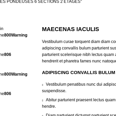
E POULES PONDEUSES 6 SECTIONS 2 ÉTAGES”
MAECENAS IACULIS
in
ine
800
Warning
Vestibulum curae torquent diam diam co
adipiscing convallis bulum parturient sus
ine
806
parturient scelerisque nibh lectus quam
hendrerit et pharetra fames nunc natoque
ADIPISCING CONVALLIS BULUM
ine
800
Warning
Vestibulum penatibus nunc dui adipisc
suspendisse.
ine
806
Abitur parturient praesent lectus qua
hendre.
Diam parturient dictumst parturient sce