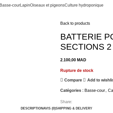
Basse-cour
Lapin
Oiseaux et pigeons
Culture hydroponique
Back to products
BATTERIE 
SECTIONS 2
2.100,00
MAD
Rupture de stock
Compare
Add to wishli
Catégories :
Basse-cour
,
Ca
Share:
DESCRIPTION
AVIS (0)
SHIPPING & DELIVERY