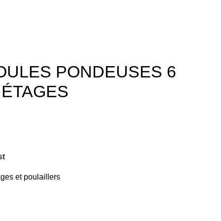
Login / Register
0,00
MAD
POULES PONDEUSES 6
 ÉTAGES
st
ges et poulaillers