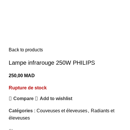
Menu
0,00
MAD
Sold out
Click to enlarge
Back to products
Lampe infrarouge 250W PHILIPS
250,00
MAD
Rupture de stock
Compare
Add to wishlist
Catégories :
Couveuses et éleveuses
,
Radiants et
éleveuses