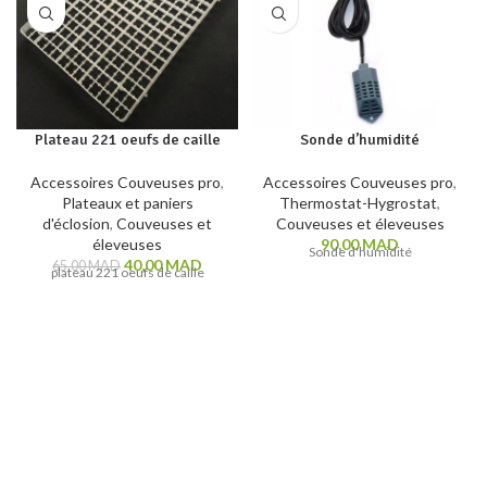
Plateau 221 oeufs de caille
Sonde d’humidité
Accessoires Couveuses pro
,
Accessoires Couveuses pro
,
Plateaux et paniers
Thermostat-Hygrostat
,
d'éclosion
,
Couveuses et
Couveuses et éleveuses
éleveuses
90,00
MAD
Sonde d'humidité
40,00
MAD
65,00
MAD
plateau 221 oeufs de caille