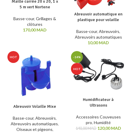
Maille carrée 20 x 20, 1 x
5 m vert Nortene
Abreuvoir automatique en
Basse-cour
,
Grillages &
plastique pour volaille
clôtures
170,00
MAD
Basse-cour
,
Abreuvoirs
,
Abreuvoirs automatiques
10,00
MAD
HOT
-14%
HOT
Humidificateur à
Ultrasons
Abreuvoir Volaille Mixe
Accessoires Couveuses
Basse-cour
,
Abreuvoirs
,
pro
,
Humidité
Abreuvoirs automatiques
,
120,00
MAD
140,00
MAD
Oiseaux et pigeons
,