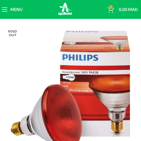
0
MENU
0,00
MAD
SOLD
OUT