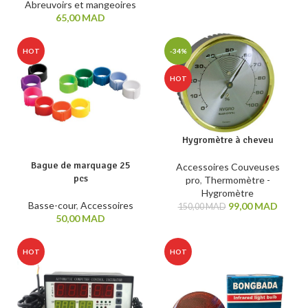
Abreuvoirs et mangeoires
65,00
MAD
HOT
-34%
HOT
Hygromètre à cheveu
Bague de marquage 25
Accessoires Couveuses
pcs
pro
,
Thermomètre -
Hygromètre
Basse-cour
,
Accessoires
99,00
MAD
150,00
MAD
50,00
MAD
HOT
HOT